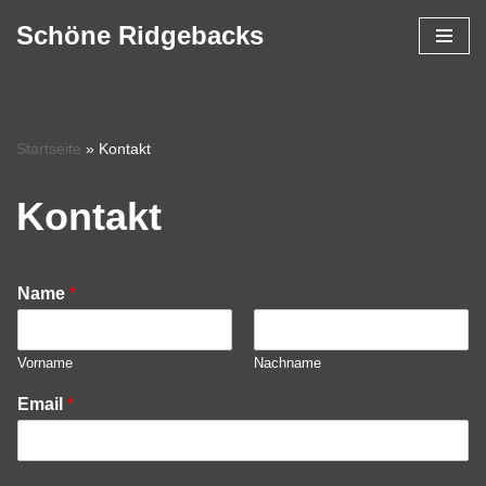
Schöne Ridgebacks
Zum
Inhalt
springen
Startseite
»
Kontakt
Kontakt
Name
*
Vorname
Nachname
Email
*