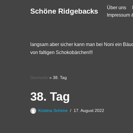
Über uns
Schöne Ridgebacks
Impressum 
Zum
Inhalt
springen
langsam aber sicher kann man bei Noni ein Bäu
von faltigen Schokobärchen!!!
Startseite
»
38. Tag
38. Tag
Kristina Schöne
17. August 2022