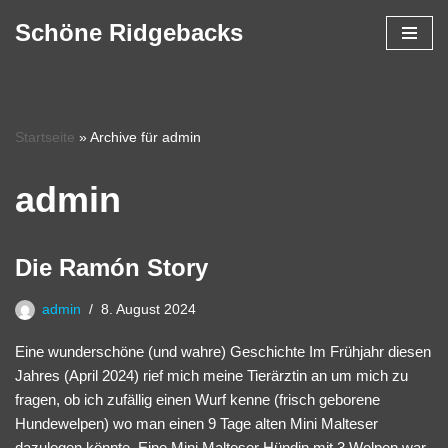
Schöne Ridgebacks
Zum
Inhalt
springen
Startseite
»
Archive für admin
admin
Die Ramón Story
admin
8. August 2024
Eine wunderschöne (und wahre) Geschichte Im Frühjahr diesen
Jahres (April 2024) rief mich meine Tierärztin an um mich zu
fragen, ob ich zufällig einen Wurf kenne (frisch geborene
Hundewelpen) wo man einen 9 Tage alten Mini Malteser
dazulegen könnte. Eine Mini Malteser Hündin mit 3 Welpen war